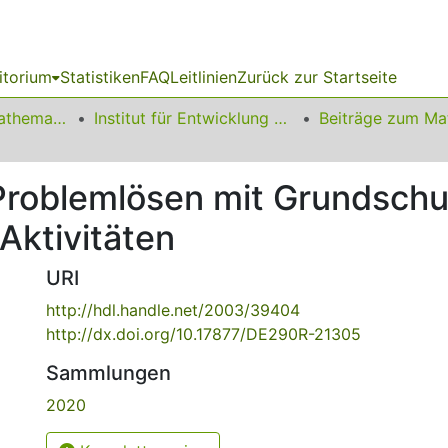
itorium
Statistiken
FAQ
Leitlinien
Zurück zur Startseite
01 Fakultät für Mathematik
Institut für Entwicklung und Erforschung des Mathematikunterrichts
roblemlösen mit Grundschul
ktivitäten
URI
http://hdl.handle.net/2003/39404
http://dx.doi.org/10.17877/DE290R-21305
Sammlungen
2020