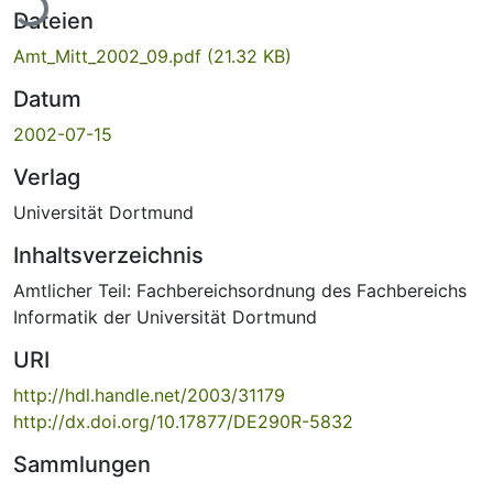
ade...
Dateien
Amt_Mitt_2002_09.pdf
(21.32 KB)
Datum
2002-07-15
Verlag
Universität Dortmund
Inhaltsverzeichnis
Amtlicher Teil: Fachbereichsordnung des Fachbereichs
Informatik der Universität Dortmund
URI
http://hdl.handle.net/2003/31179
http://dx.doi.org/10.17877/DE290R-5832
Sammlungen