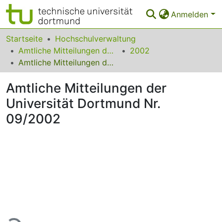
Anmelden
Bereiche & Sammlungen
Startseite
Hochschulverwaltung
Amtliche Mitteilungen der Technischen Universität Dortmund
2002
Das gesamte Repositorium
Amtliche Mitteilungen der Universität Dortmund Nr. 09/2002
Statistiken
Amtliche Mitteilungen der
FAQ
Universität Dortmund Nr.
09/2002
Leitlinien
Zurück zur Startseite