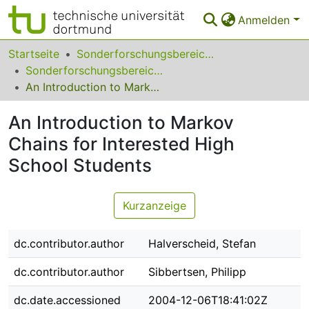
Anmelden
Bereiche & Sammlungen
Startseite
Sonderforschungsbereiche
Sonderforschungsbereich (SFB) 475
Das gesamte Repositorium
An Introduction to Markov Chains for Interested High School Students
Statistiken
An Introduction to Markov
FAQ
Chains for Interested High
School Students
Leitlinien
Zurück zur Startseite
Kurzanzeige
dc.contributor.author
Halverscheid, Stefan
dc.contributor.author
Sibbertsen, Philipp
dc.date.accessioned
2004-12-06T18:41:02Z