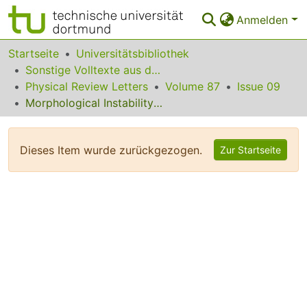
Anmelden
Bereiche & Sammlungen
Startseite
Universitätsbibliothek
Sonstige Volltexte aus dem Bibliotheksangebot
Das gesamte Repositorium
Physical Review Letters
Volume 87
Issue 09
Morphological Instability of Liquid Metallic Nuclei Condensing on Charged Inhomogeneities
Statistiken
FAQ
Dieses Item wurde zurückgezogen.
Zur Startseite
Leitlinien
Zurück zur Startseite