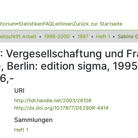
itorium
Statistiken
FAQ
Leitlinien
Zurück zur Startseite
eitschrift Arbeit
1996-2000
1997
Heft 1
): Vergesellschaftung und F
 Berlin: edition sigma, 19
6,-
URI
http://hdl.handle.net/2003/28108
http://dx.doi.org/10.17877/DE290R-4414
Sammlungen
Heft 1