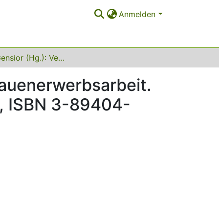
Anmelden
Sabine Gensior (Hg.): Vergesellschaftung und Frauenerwerbsarbeit. Ost-West-Vergleiche, Berlin: edition sigma, 1995, ISBN 3-89404-392-X, 296 S., DM 36,-
rauenerwerbsarbeit.
95, ISBN 3-89404-