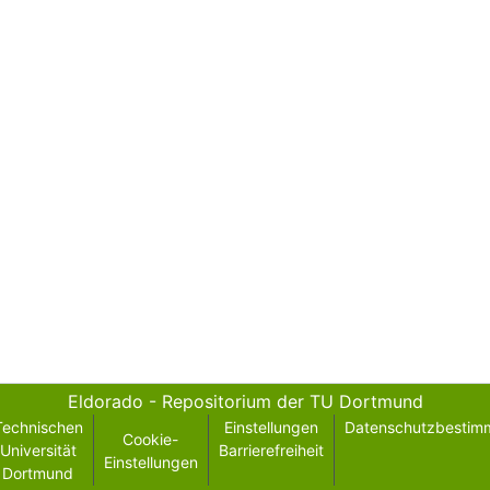
Eldorado - Repositorium der TU Dortmund
Technischen
Einstellungen
Datenschutzbestim
Cookie-
Universität
Barrierefreiheit
Einstellungen
Dortmund