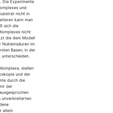
t. Die Experimente
-Komplexes und
bstrat nicht in
weiteren kann man
ß sich die
Komplexes nicht
tzt die dem Modell
r Nukleinsäuren im
sten Basen, in der
 unterscheiden.
Komplexe, stellen
oskopie und der
nte durch die
mir der
 ausgesprochen
 unverbreiterten
edene
r allem