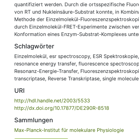
quantifiziert werden. Durch die ortsspezifische Flu
von RT und Nukleinsäure-Substrat konnte, in Kombina
Methode der Einzelmolekül-Fluoreszenzspektroskopi
durch Einzelmolekül-FRET-Experimente zwischen ve
Konformation eines Enzym-Substrat-Komplexes unte
Schlagwörter
Einzelmolekül
,
esr spectroscopy
,
ESR Spektroskopie
resonance energy transfer
,
fluorescence spectrosco
Resonanz-Energie-Transfer
,
Fluoreszenzspektroskop
transcriptase
,
Reverse Transkriptase
,
single molecule
URI
http://hdl.handle.net/2003/5533
http://dx.doi.org/10.17877/DE290R-8518
Sammlungen
Max-Planck-Institut für molekulare Physiologie