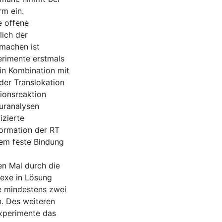
m ein.
e offene
lich der
machen ist
erimente erstmals
 in Kombination mit
der Translokation
ionsreaktion
turanalysen
izierte
ormation der RT
trem feste Bindung
en Mal durch die
lexe in Lösung
e mindestens zwei
. Des weiteren
Experimente das