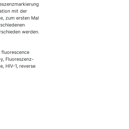
oreszenzmarkierung
tion mit der
e, zum ersten Mal
rschiedenen
rschieden werden.
,
fluorescence
py
,
Fluoreszenz-
ie
,
HIV-1
,
reverse