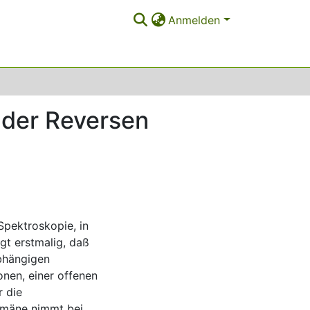
Anmelden
 der Reversen
Spektroskopie, in
gt erstmalig, daß
abhängigen
nen, einer offenen
r die
omäne nimmt bei