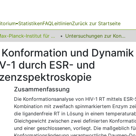
itorium
Statistiken
FAQ
Leitlinien
Zurück zur Startseite
Max-Planck-Institut für molekulare Physiologie
Untersuchungen zur Konformation und Dynamik der Reversen Transkriptase von HIV-1 durch ESR- und Einzelmolekülfluoreszenzspektroskopie
 Konformation und Dynamik
IV-1 durch ESR- und
szenzspektroskopie
Zusammenfassung
Die Konformationsanalyse von HIV-1 RT mittels ESR-
Kombination mit zweifach spinmarkiertem Enzym zei
die ligandenfreie RT in Lösung in einem temperatur
Gleichgewicht zwischen zwei definierten Konformatio
und einer geschlossenen, vorliegt. Die maßgeblich fü
Konformationsänderung verantwortliche Daumen-D