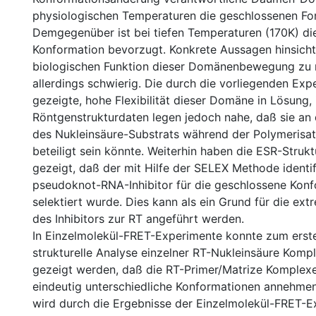
physiologischen Temperaturen die geschlossenen For
Demgegenüber ist bei tiefen Temperaturen (170K) di
Konformation bevorzugt. Konkrete Aussagen hinsicht
biologischen Funktion dieser Domänenbewegung zu 
allerdings schwierig. Die durch die vorliegenden Exp
gezeigte, hohe Flexibilität dieser Domäne in Lösung,
Röntgenstrukturdaten legen jedoch nahe, daß sie an 
des Nukleinsäure-Substrats während der Polymerisat
beteiligt sein könnte. Weiterhin haben die ESR-Struk
gezeigt, daß der mit Hilfe der SELEX Methode identif
pseudoknot-RNA-Inhibitor für die geschlossene Konf
selektiert wurde. Dies kann als ein Grund für die ex
des Inhibitors zur RT angeführt werden.
In Einzelmolekül-FRET-Experimente konnte zum erst
strukturelle Analyse einzelner RT-Nukleinsäure Komp
gezeigt werden, daß die RT-Primer/Matrize Komplex
eindeutig unterschiedliche Konformationen annehmen
wird durch die Ergebnisse der Einzelmolekül-FRET-