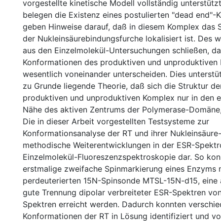
vorgestellte kinetische Modell vollständig unterstütz
belegen die Existenz eines postulierten "dead end"
geben Hinweise darauf, daß in diesem Komplex das Su
der Nukleinsäurebindungsfurche lokalisiert ist. Des 
aus den Einzelmolekül-Untersuchungen schließen, da
Konformationen des produktiven und unproduktiven 
wesentlich voneinander unterscheiden. Dies unterstü
zu Grunde liegende Theorie, daß sich die Struktur de
produktiven und unproduktiven Komplex nur in den er
Nähe des aktiven Zentrums der Polymerase-Domäne,
Die in dieser Arbeit vorgestellten Testsysteme zur
Konformationsanalyse der RT und ihrer Nukleinsäure-
methodische Weiterentwicklungen in der ESR-Spektr
Einzelmolekül-Fluoreszenzspektroskopie dar. So kon
erstmalige zweifache Spinmarkierung eines Enzyms 
perdeuterierten 15N-Spinsonde MTSL-15N-d15, eine
gute Trennung dipolar verbreiteter ESR-Spektren von
Spektren erreicht werden. Dadurch konnten verschi
Konformationen der RT in Lösung identifiziert und vo