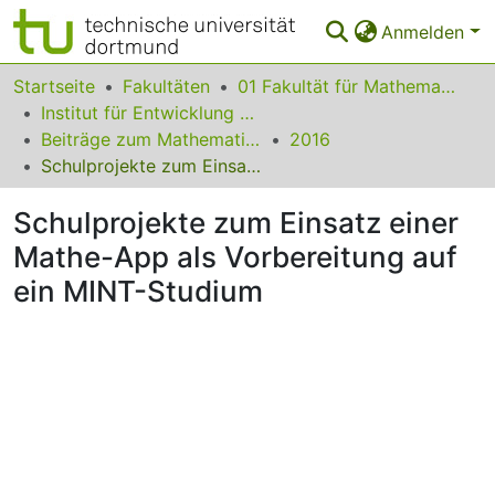
Anmelden
Bereiche & Sammlungen
Startseite
Fakultäten
01 Fakultät für Mathematik
Institut für Entwicklung und Erforschung des Mathematikunterrichts
Das gesamte Repositorium
Beiträge zum Mathematikunterricht
2016
Schulprojekte zum Einsatz einer Mathe-App als Vorbereitung auf ein MINT-Studium
Statistiken
Schulprojekte zum Einsatz einer
FAQ
Mathe-App als Vorbereitung auf
Leitlinien
ein MINT-Studium
Zurück zur Startseite