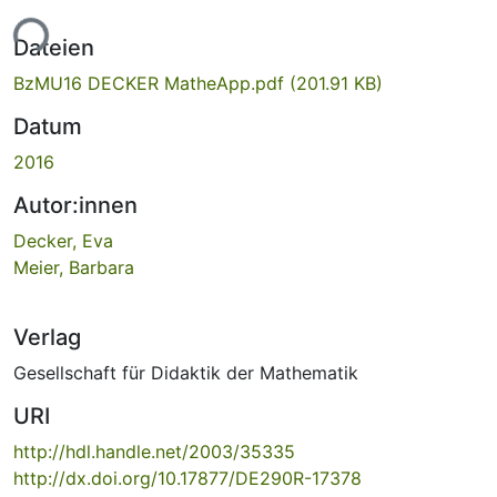
ade...
Dateien
BzMU16 DECKER MatheApp.pdf
(201.91 KB)
Datum
2016
Autor:innen
Decker, Eva
Meier, Barbara
Verlag
Gesellschaft für Didaktik der Mathematik
URI
http://hdl.handle.net/2003/35335
http://dx.doi.org/10.17877/DE290R-17378