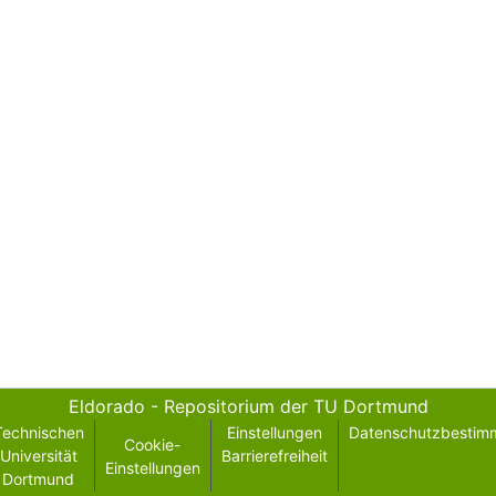
Eldorado - Repositorium der TU Dortmund
Technischen
Einstellungen
Datenschutzbestim
Cookie-
Universität
Barrierefreiheit
Einstellungen
Dortmund