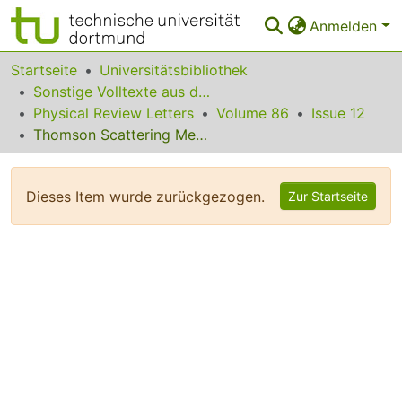
Anmelden
Bereiche & Sammlungen
Startseite
Universitätsbibliothek
Sonstige Volltexte aus dem Bibliotheksangebot
Das gesamte Repositorium
Physical Review Letters
Volume 86
Issue 12
Thomson Scattering Measurements of Saturated Ion Waves in Laser Fusion Plasmas
Statistiken
FAQ
Dieses Item wurde zurückgezogen.
Zur Startseite
Leitlinien
Zurück zur Startseite