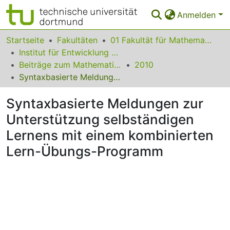
Anmelden
Bereiche & Sammlungen
Startseite
Fakultäten
01 Fakultät für Mathematik
Institut für Entwicklung und Erforschung des Mathematikunterrichts
Das gesamte Repositorium
Beiträge zum Mathematikunterricht
2010
Syntaxbasierte Meldungen zur Unterstützung selbständigen Lernens mit einem kombinierten Lern-Übungs-Programm
Statistiken
Syntaxbasierte Meldungen zur
FAQ
Unterstützung selbständigen
Leitlinien
Lernens mit einem kombinierten
Zurück zur Startseite
Lern-Übungs-Programm