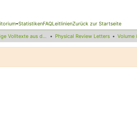
itorium
Statistiken
FAQ
Leitlinien
Zurück zur Startseite
Sonstige Volltexte aus dem Bibliotheksangebot
Physical Review Letters
Volume 