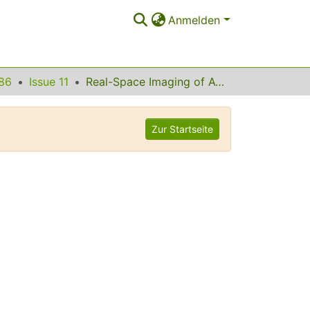
Anmelden
86
Issue 11
Real-Space Imaging of Atomic Structure with White X Rays
Zur Startseite