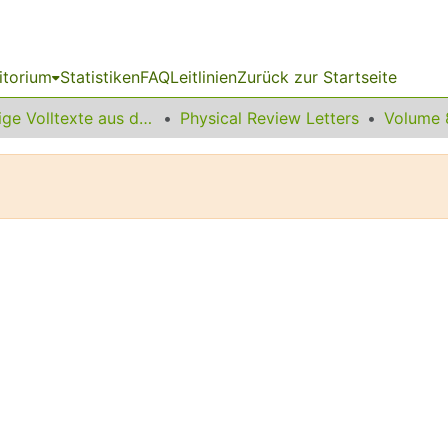
itorium
Statistiken
FAQ
Leitlinien
Zurück zur Startseite
Sonstige Volltexte aus dem Bibliotheksangebot
Physical Review Letters
Volume 