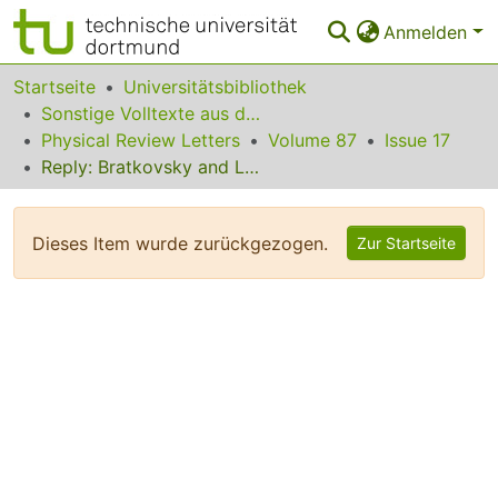
Anmelden
Bereiche & Sammlungen
Startseite
Universitätsbibliothek
Sonstige Volltexte aus dem Bibliotheksangebot
Das gesamte Repositorium
Physical Review Letters
Volume 87
Issue 17
Reply: Bratkovsky and Levanyuk
Statistiken
FAQ
Dieses Item wurde zurückgezogen.
Zur Startseite
Leitlinien
Zurück zur Startseite