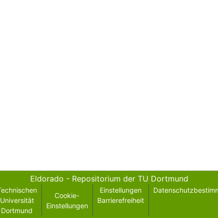
Eldorado - Repositorium der TU Dortmund
Technischen
Einstellungen
Datenschutzbestim
Cookie-
Universität
Barrierefreiheit
Einstellungen
Dortmund