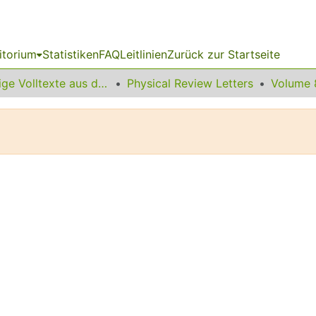
itorium
Statistiken
FAQ
Leitlinien
Zurück zur Startseite
Sonstige Volltexte aus dem Bibliotheksangebot
Physical Review Letters
Volume 