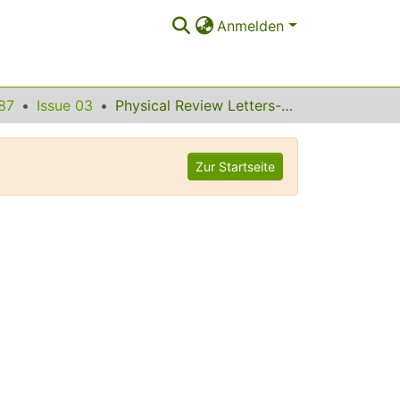
Anmelden
87
Issue 03
Physical Review Letters--July 16, 2001 Contents
Zur Startseite