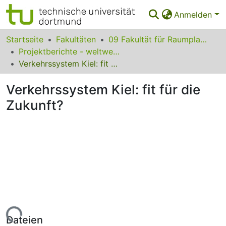
Anmelden
Bereiche & Sammlungen
Startseite
Fakultäten
09 Fakultät für Raumplanung
Projektberichte - weltweit zugänglich
Das gesamte Repositorium
Verkehrssystem Kiel: fit für die Zukunft?
Statistiken
Verkehrssystem Kiel: fit für die
FAQ
Zukunft?
Leitlinien
Zurück zur Startseite
Lade...
Dateien