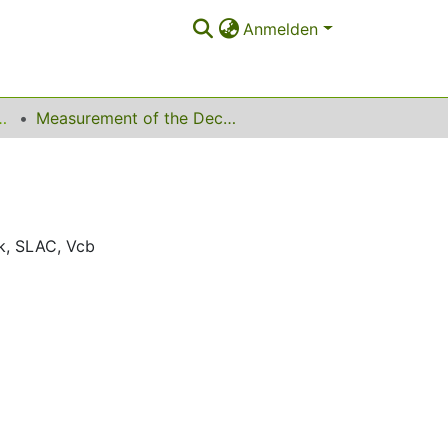
Anmelden
le Flavourphysik
Measurement of the Decays B -> Dlv
k
,
SLAC
,
Vcb