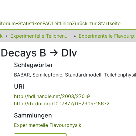
itorium
Statistiken
FAQ
Leitlinien
Zurück zur Startseite
ik
Experimentelle Teilchenphysik
Experimentel
Decays B -> Dlv
Schlagwörter
BABAR
,
Semileptonic
,
Standardmodell
,
Teilchenphysi
URI
http://hdl.handle.net/2003/27019
http://dx.doi.org/10.17877/DE290R-15672
Sammlungen
Experimentelle Flavourphysik