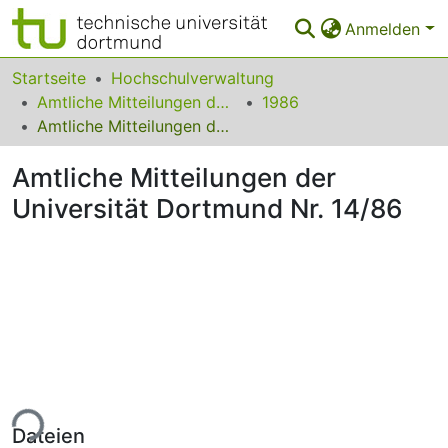
Anmelden
Bereiche & Sammlungen
Startseite
Hochschulverwaltung
Amtliche Mitteilungen der Technischen Universität Dortmund
1986
Das gesamte Repositorium
Amtliche Mitteilungen der Universität Dortmund Nr. 14/86
Statistiken
Amtliche Mitteilungen der
FAQ
Universität Dortmund Nr. 14/86
Leitlinien
Zurück zur Startseite
ade...
Dateien