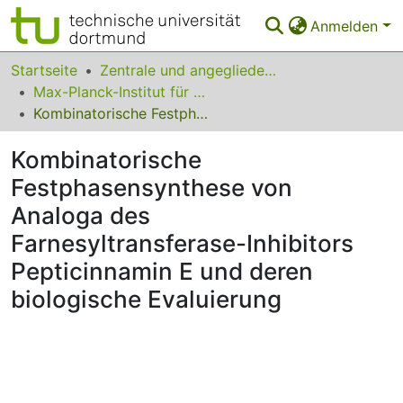
Anmelden
Bereiche & Sammlungen
Startseite
Zentrale und angegliederte Institute
Max-Planck-Institut für molekulare Physiologie
Das gesamte Repositorium
Kombinatorische Festphasensynthese von Analoga des Farnesyltransferase-Inhibitors Pepticinnamin E und deren biologische Evaluierung
Statistiken
Kombinatorische
FAQ
Festphasensynthese von
Analoga des
Leitlinien
Farnesyltransferase-Inhibitors
Zurück zur Startseite
Pepticinnamin E und deren
biologische Evaluierung