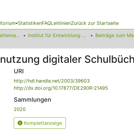
itorium
Statistiken
FAQ
Leitlinien
Zurück zur Startseite
01 Fakultät für Mathematik
Institut für Entwicklung und Erforschung des Mathematikunterrichts
nutzung digitaler Schulbüc
URI
http://hdl.handle.net/2003/39603
http://dx.doi.org/10.17877/DE290R-21495
Sammlungen
2020
Komplettanzeige