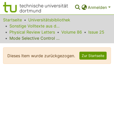
Anmelden
Bereiche & Sammlungen
Startseite
Universitätsbibliothek
Sonstige Volltexte aus dem Bibliotheksangebot
Das gesamte Repositorium
Physical Review Letters
Volume 86
Issue 25
Mode Selective Control of Drift Wave Turbulence
Statistiken
FAQ
Dieses Item wurde zurückgezogen.
Zur Startseite
Leitlinien
Zurück zur Startseite