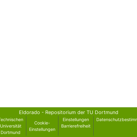
Eldorado - Repositorium der TU Dortmund
Technischen
Einstellungen
Datenschutzbestim
Cookie-
Universität
Barrierefreiheit
Einstellungen
Dortmund