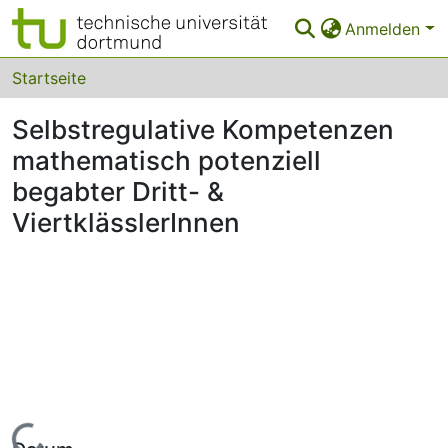
Anmelden
Bereiche & Sammlungen
Startseite
Das gesamte Repositorium
Selbstregulative Kompetenzen
mathematisch potenziell
FAQ
begabter Dritt- &
Leitlinien
ViertklässlerInnen
Zurück zur Startseite
Lade...