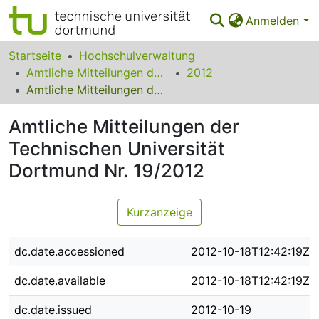
Anmelden
Bereiche & Sammlungen
Startseite
Hochschulverwaltung
Amtliche Mitteilungen der Technischen Universität Dortmund
2012
Das gesamte Repositorium
Amtliche Mitteilungen der Technischen Universität Dortmund Nr. 19/2012
Statistiken
Amtliche Mitteilungen der
FAQ
Technischen Universität
Dortmund Nr. 19/2012
Leitlinien
Zurück zur Startseite
Kurzanzeige
dc.date.accessioned
2012-10-18T12:42:19Z
dc.date.available
2012-10-18T12:42:19Z
dc.date.issued
2012-10-19