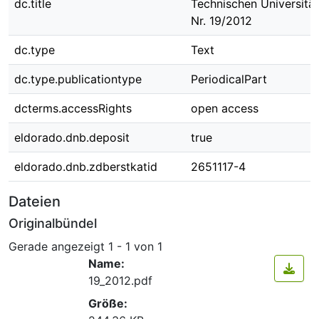
dc.title
Technischen Universit
Nr. 19/2012
dc.type
Text
dc.type.publicationtype
PeriodicalPart
dcterms.accessRights
open access
eldorado.dnb.deposit
true
eldorado.dnb.zdberstkatid
2651117-4
Dateien
Originalbündel
Gerade angezeigt
1 - 1 von 1
Name:
19_2012.pdf
Größe: