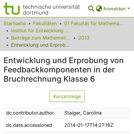
Anmelden
Bereiche & Sammlungen
Startseite
Fakultäten
01 Fakultät für Mathematik
Institut für Entwicklung und Erforschung des Mathematikunterrichts
Das gesamte Repositorium
Beiträge zum Mathematikunterricht
2013
Entwicklung und Erprobung von Feedbackkomponenten in der Bruchrechnung Klasse 6
Statistiken
Entwicklung und Erprobung von
FAQ
Feedbackkomponenten in der
Leitlinien
Bruchrechnung Klasse 6
Zurück zur Startseite
Kurzanzeige
dc.contributor.author
Staiger, Carolina
dc.date.accessioned
2014-01-17T14:27:16Z