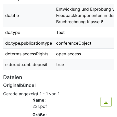
Entwicklung und Erprobung v
dc.title
Feedbackkomponenten in der
Bruchrechnung Klasse 6
dc.type
Text
dc.type.publicationtype
conferenceObject
dcterms.accessRights
open access
eldorado.dnb.deposit
true
Dateien
Originalbündel
Gerade angezeigt
1 - 1 von 1
Name:
231.pdf
Größe: