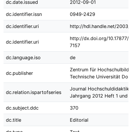
dc.date.issued
2012-09-01
dc.identifier.issn
0949-2429
dc.identifier.uri
http://hdl.handle.net/2003
http://dx.doi.org/10.17877
dc.identifier.uri
7157
dc.language.iso
de
Zentrum für Hochschulbildu
dc.publisher
Technische Universität Do
Journal Hochschuldidaktik ;
dc.relation.ispartofseries
Jahrgang 2012 Heft 1 und 2
dc.subject.ddc
370
dc.title
Editorial