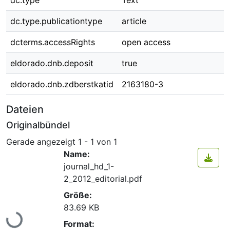
dc.type
Text
dc.type.publicationtype
article
dcterms.accessRights
open access
eldorado.dnb.deposit
true
eldorado.dnb.zdberstkatid
2163180-3
Dateien
Originalbündel
Gerade angezeigt
1 - 1 von 1
Name:
journal_hd_1-
2_2012_editorial.pdf
Größe:
Lade...
83.69 KB
Format: