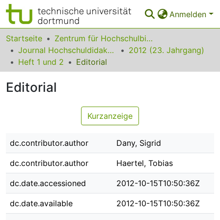
Anmelden
Bereiche & Sammlungen
Startseite
Zentrum für Hochschulbildung (zhb)
Journal Hochschuldidaktik
2012 (23. Jahrgang)
Das gesamte Repositorium
Heft 1 und 2
Editorial
Statistiken
Editorial
FAQ
Kurzanzeige
Leitlinien
Zurück zur Startseite
dc.contributor.author
Dany, Sigrid
dc.contributor.author
Haertel, Tobias
dc.date.accessioned
2012-10-15T10:50:36Z
dc.date.available
2012-10-15T10:50:36Z