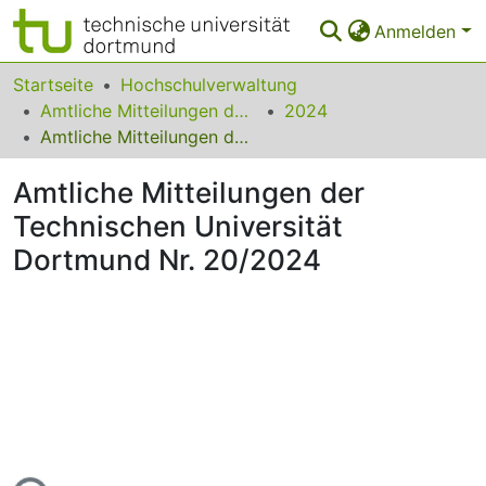
Anmelden
Bereiche & Sammlungen
Startseite
Hochschulverwaltung
Amtliche Mitteilungen der Technischen Universität Dortmund
2024
Das gesamte Repositorium
Amtliche Mitteilungen der Technischen Universität Dortmund Nr. 20/2024
Statistiken
Amtliche Mitteilungen der
FAQ
Technischen Universität
Dortmund Nr. 20/2024
Leitlinien
Zurück zur Startseite