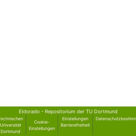
Eldorado - Repositorium der TU Dortmund
Technischen
Einstellungen
Datenschutzbestim
Cookie-
Universität
Barrierefreiheit
Einstellungen
Dortmund