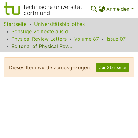
Anmelden
Bereiche & Sammlungen
Startseite
Universitätsbibliothek
Sonstige Volltexte aus dem Bibliotheksangebot
Das gesamte Repositorium
Physical Review Letters
Volume 87
Issue 07
Editorial of Physical Review Letters Volume 87
Statistiken
FAQ
Dieses Item wurde zurückgezogen.
Zur Startseite
Leitlinien
Zurück zur Startseite