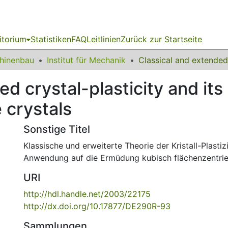
itorium
Statistiken
FAQ
Leitlinien
Zurück zur Startseite
chinenbau
Institut für Mechanik
d crystal-plasticity and its 
 crystals
Sonstige Titel
Klassische und erweiterte Theorie der Kristall-Plastiz
Anwendung auf die Ermüdung kubisch flächenzentriert
URI
http://hdl.handle.net/2003/22175
http://dx.doi.org/10.17877/DE290R-93
Sammlungen