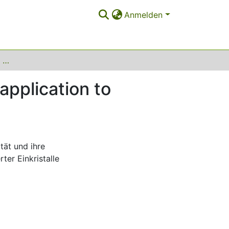
Anmelden
Classical and extended crystal-plasticity and its application to fatigue of FCC single crystals
application to
ität und ihre
er Einkristalle