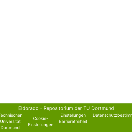
Eldorado - Repositorium der TU Dortmund
Technischen
Einstellungen
Datenschutzbestim
Cookie-
Universität
Barrierefreiheit
Einstellungen
Dortmund