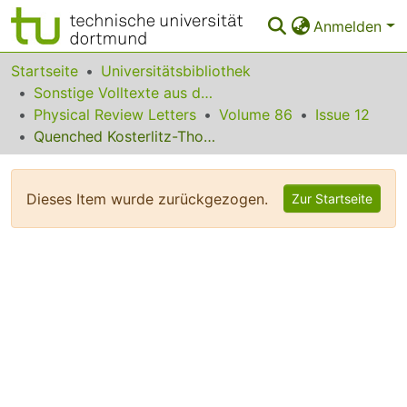
Anmelden
Bereiche & Sammlungen
Startseite
Universitätsbibliothek
Sonstige Volltexte aus dem Bibliotheksangebot
Das gesamte Repositorium
Physical Review Letters
Volume 86
Issue 12
Quenched Kosterlitz-Thouless Superfluid Transitions
Statistiken
FAQ
Dieses Item wurde zurückgezogen.
Zur Startseite
Leitlinien
Zurück zur Startseite