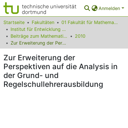
Anmelden
Bereiche & Sammlungen
Startseite
Fakultäten
01 Fakultät für Mathematik
Institut für Entwicklung und Erforschung des Mathematikunterrichts
Das gesamte Repositorium
Beiträge zum Mathematikunterricht
2010
Zur Erweiterung der Perspektiven auf die Analysis in der Grund- und Regelschullehrerausbildung
Statistiken
Zur Erweiterung der
FAQ
Perspektiven auf die Analysis in
Leitlinien
der Grund- und
Zurück zur Startseite
Regelschullehrerausbildung