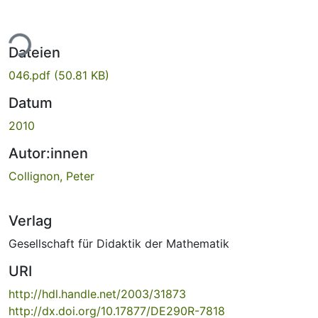
ade...
Dateien
046.pdf
(50.81 KB)
Datum
2010
Autor:innen
Collignon, Peter
Verlag
Gesellschaft für Didaktik der Mathematik
URI
http://hdl.handle.net/2003/31873
http://dx.doi.org/10.17877/DE290R-7818