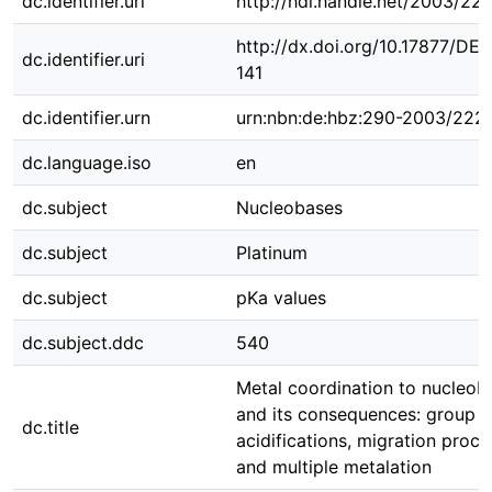
dc.identifier.uri
http://hdl.handle.net/2003/22
http://dx.doi.org/10.17877/DE
dc.identifier.uri
141
dc.identifier.urn
urn:nbn:de:hbz:290-2003/222
dc.language.iso
en
dc.subject
Nucleobases
dc.subject
Platinum
dc.subject
pKa values
dc.subject.ddc
540
Metal coordination to nucleob
and its consequences: group
dc.title
acidifications, migration proc
and multiple metalation