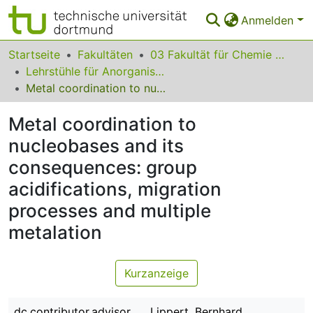
Anmelden
Bereiche & Sammlungen
Startseite
Fakultäten
03 Fakultät für Chemie und Chemische Biologie
Lehrstühle für Anorganische Chemie
Das gesamte Repositorium
Metal coordination to nucleobases and its consequences: group acidifications, migration processes and multiple metalation
Statistiken
Metal coordination to
FAQ
nucleobases and its
consequences: group
Leitlinien
acidifications, migration
Zurück zur Startseite
processes and multiple
metalation
Kurzanzeige
dc.contributor.advisor
Lippert, Bernhard