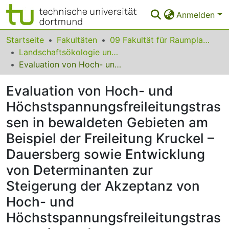
Anmelden
Bereiche & Sammlungen
Startseite
Fakultäten
09 Fakultät für Raumplanung
Landschaftsökologie und Landschaftsplanung
Das gesamte Repositorium
Evaluation von Hoch- und Höchstspannungsfreileitungstrassen in bewaldeten Gebieten am Beispiel der Freileitung Kruckel – Dauersberg sowie Entwicklung von Determinanten zur Steigerung der Akzeptanz von Hoch- und Höchstspannungsfreileitungstrassen seitens der Eigentümer*innen und Bewirtschafter*innen
Statistiken
Evaluation von Hoch- und
FAQ
Höchstspannungsfreileitungstras
sen in bewaldeten Gebieten am
Leitlinien
Beispiel der Freileitung Kruckel –
Zurück zur Startseite
Dauersberg sowie Entwicklung
von Determinanten zur
Steigerung der Akzeptanz von
Hoch- und
Höchstspannungsfreileitungstras