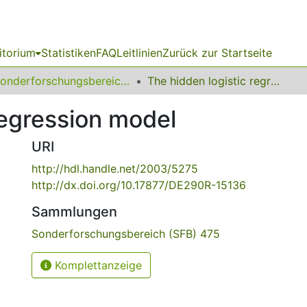
itorium
Statistiken
FAQ
Leitlinien
Zurück zur Startseite
Sonderforschungsbereich (SFB) 475
The hidden logistic regression model
regression model
URI
http://hdl.handle.net/2003/5275
http://dx.doi.org/10.17877/DE290R-15136
Sammlungen
Sonderforschungsbereich (SFB) 475
Komplettanzeige