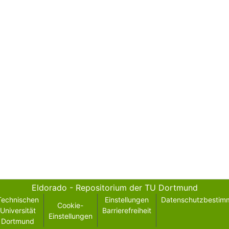
Eldorado - Repositorium der TU Dortmund
Technischen
Einstellungen
Datenschutzbestim
Cookie-
Universität
Barrierefreiheit
Einstellungen
Dortmund