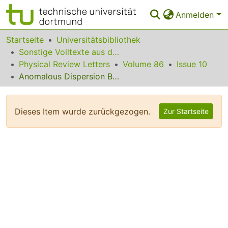
Anmelden
Bereiche & Sammlungen
Startseite
Universitätsbibliothek
Sonstige Volltexte aus dem Bibliotheksangebot
Das gesamte Repositorium
Physical Review Letters
Volume 86
Issue 10
Anomalous Dispersion Behavior of Multiple-Wave X-Ray Diffraction at Absorption Edges
Statistiken
FAQ
Dieses Item wurde zurückgezogen.
Zur Startseite
Leitlinien
Zurück zur Startseite