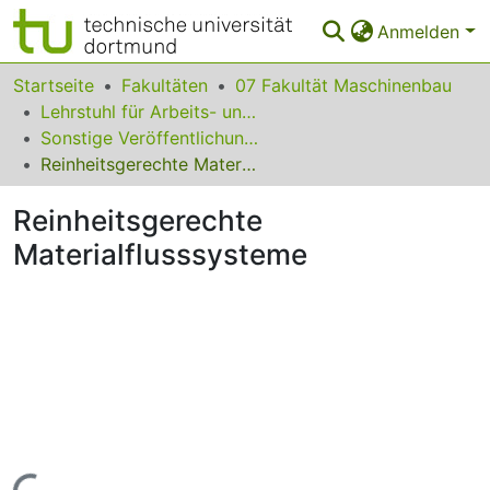
Anmelden
Bereiche & Sammlungen
Startseite
Fakultäten
07 Fakultät Maschinenbau
Lehrstuhl für Arbeits- und Produktionssysteme
Das gesamte Repositorium
Sonstige Veröffentlichungen (Arbeits- und Produktionssysteme)
Reinheitsgerechte Materialflusssysteme
Statistiken
Reinheitsgerechte
FAQ
Materialflusssysteme
Leitlinien
Zurück zur Startseite