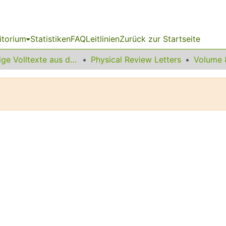
itorium
Statistiken
FAQ
Leitlinien
Zurück zur Startseite
Sonstige Volltexte aus dem Bibliotheksangebot
Physical Review Letters
Volume 