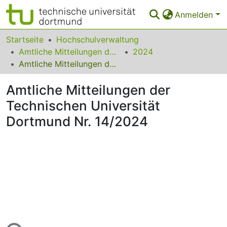
Anmelden
Bereiche & Sammlungen
Startseite
Hochschulverwaltung
Amtliche Mitteilungen der Technischen Universität Dortmund
2024
Das gesamte Repositorium
Amtliche Mitteilungen der Technischen Universität Dortmund Nr. 14/2024
Statistiken
Amtliche Mitteilungen der
FAQ
Technischen Universität
Dortmund Nr. 14/2024
Leitlinien
Zurück zur Startseite