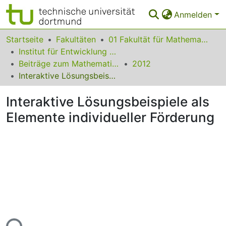
Anmelden
Bereiche & Sammlungen
Startseite
Fakultäten
01 Fakultät für Mathematik
Institut für Entwicklung und Erforschung des Mathematikunterrichts
Das gesamte Repositorium
Beiträge zum Mathematikunterricht
2012
Interaktive Lösungsbeispiele als Elemente individueller Förderung
Statistiken
Interaktive Lösungsbeispiele als
FAQ
Elemente individueller Förderung
Leitlinien
Zurück zur Startseite