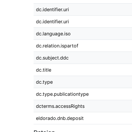
dc.identifier.uri
dc.identifier.uri
dc.language.iso
dc.relation.ispartof
dc.subject.ddc
dc.title
dc.type
dc.type.publicationtype
dcterms.accessRights
eldorado.dnb.deposit