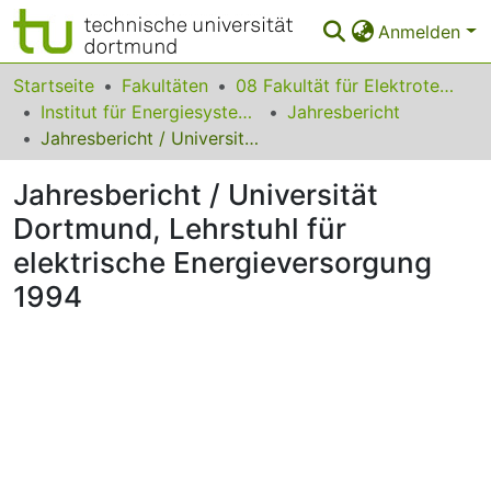
Anmelden
Bereiche & Sammlungen
Startseite
Fakultäten
08 Fakultät für Elektrotechnik und Informationstechnik
Institut für Energiesysteme, Energieeffizienz und Energiewirtschaft
Jahresbericht
Das gesamte Repositorium
Jahresbericht / Universität Dortmund, Lehrstuhl für elektrische Energieversorgung 1994
Statistiken
Jahresbericht / Universität
FAQ
Dortmund, Lehrstuhl für
elektrische Energieversorgung
Leitlinien
1994
Zurück zur Startseite