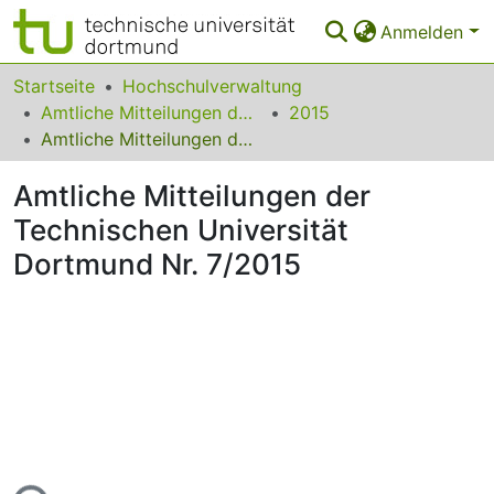
Anmelden
Bereiche & Sammlungen
Startseite
Hochschulverwaltung
Amtliche Mitteilungen der Technischen Universität Dortmund
2015
Das gesamte Repositorium
Amtliche Mitteilungen der Technischen Universität Dortmund Nr. 7/2015
Statistiken
Amtliche Mitteilungen der
FAQ
Technischen Universität
Dortmund Nr. 7/2015
Leitlinien
Zurück zur Startseite