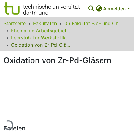
Anmelden
Bereiche & Sammlungen
Startseite
Fakultäten
06 Fakultät Bio- und Chemieingenieurwesen
Ehemalige Arbeitsgebiete und Lehrstühle
Das gesamte Repositorium
Lehrstuhl für Werkstoffkunde
Oxidation von Zr-Pd-Gläsern
Statistiken
Oxidation von Zr-Pd-Gläsern
FAQ
Leitlinien
Zurück zur Startseite
Lade...
Dateien