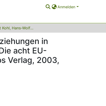
Anmelden
Heribert Kohl, Hans-Wolfgang Platzer: Arbeitsbeziehungen in Mittelosteuropa. Tranformation und Integration. Die acht EU-Beitrittsländer im Vergleich, Baden-Baden: Nomos Verlag, 2003, ISBN 3-8329-0093-4, 326 S., Euro 44,-
eziehungen in
 Die acht EU-
os Verlag, 2003,