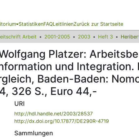
itorium
Statistiken
FAQ
Leitlinien
Zurück zur Startseite
eitschrift Arbeit
2001-2005
2003
Heft 3
Wolfgang Platzer: Arbeitsb
nformation und Integration.
ergleich, Baden-Baden: Nom
 326 S., Euro 44,-
URI
http://hdl.handle.net/2003/28537
http://dx.doi.org/10.17877/DE290R-4719
Sammlungen