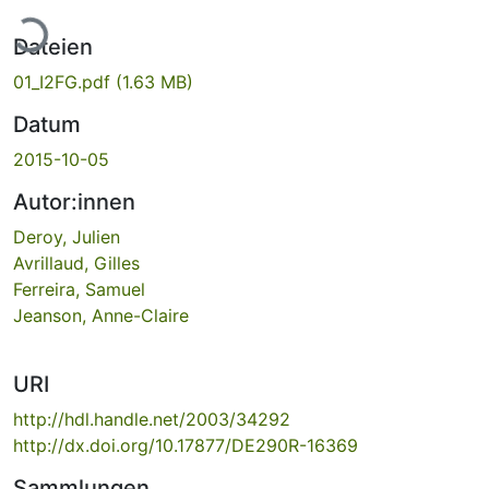
ade...
Dateien
01_I2FG.pdf
(1.63 MB)
Datum
2015-10-05
Autor:innen
Deroy, Julien
Avrillaud, Gilles
Ferreira, Samuel
Jeanson, Anne-Claire
URI
http://hdl.handle.net/2003/34292
http://dx.doi.org/10.17877/DE290R-16369
Sammlungen