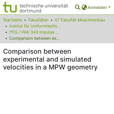
Anmelden
Bereiche & Sammlungen
Startseite
Fakultäten
07 Fakultät Maschinenbau
Institut für Umformtechnik und Leichtbau
Das gesamte Repositorium
I²FG / PAK 343 Impulse Forming Workshop 2015
Comparison between experimental and simulated velocities in a MPW geometry
Statistiken
Comparison between
FAQ
experimental and simulated
Leitlinien
velocities in a MPW geometry
Zurück zur Startseite