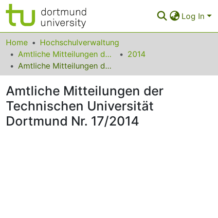
Log In
Communities & Collections
Home
Hochschulverwaltung
Amtliche Mitteilungen der Technischen Universität Dortmund
2014
All of Eldorado
Amtliche Mitteilungen der Technischen Universität Dortmund Nr. 17/2014
Statistics
Amtliche Mitteilungen der
FAQ
Technischen Universität
Dortmund Nr. 17/2014
Policy
Back to the Homepage