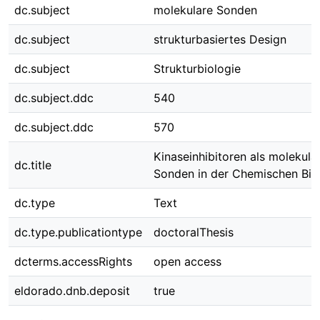
dc.subject
molekulare Sonden
dc.subject
strukturbasiertes Design
dc.subject
Strukturbiologie
dc.subject.ddc
540
dc.subject.ddc
570
Kinaseinhibitoren als molekula
dc.title
Sonden in der Chemischen Bio
dc.type
Text
dc.type.publicationtype
doctoralThesis
dcterms.accessRights
open access
eldorado.dnb.deposit
true