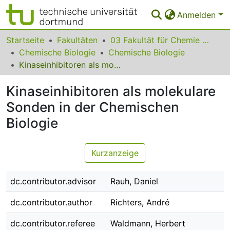
Anmelden
Bereiche & Sammlungen
Startseite
Fakultäten
03 Fakultät für Chemie und Chemische Biologie
Chemische Biologie
Chemische Biologie
Das gesamte Repositorium
Kinaseinhibitoren als molekulare Sonden in der Chemischen Biologie
Statistiken
Kinaseinhibitoren als molekulare
FAQ
Sonden in der Chemischen
Biologie
Leitlinien
Zurück zur Startseite
Kurzanzeige
dc.contributor.advisor
Rauh, Daniel
dc.contributor.author
Richters, André
dc.contributor.referee
Waldmann, Herbert