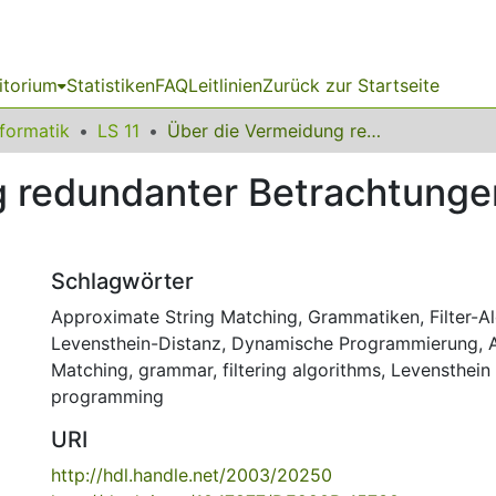
itorium
Statistiken
FAQ
Leitlinien
Zurück zur Startseite
nformatik
LS 11
Über die Vermeidung redundanter Betrachtungen beim Approximate String Matching
g redundanter Betrachtunge
Schlagwörter
Approximate String Matching
,
Grammatiken
,
Filter-
Levensthein-Distanz
,
Dynamische Programmierung
,
Matching
,
grammar
,
filtering algorithms
,
Levensthein
programming
URI
http://hdl.handle.net/2003/20250