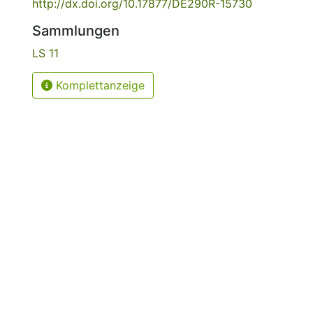
http://dx.doi.org/10.17877/DE290R-15730
Sammlungen
LS 11
Komplettanzeige