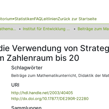
itorium
Statistiken
FAQ
Leitlinien
Zurück zur Startseite
01 Fakultät für Mathematik
Institut für Entwicklung und Erforschung des Mathematikunterrichts
r die Verwendung von Strate
m Zahlenraum bis 20
Schlagwörter
Beiträge zum Mathematikunterricht
,
Didaktik der Ma
URI
http://hdl.handle.net/2003/40405
http://dx.doi.org/10.17877/DE290R-22280
Sammlungen