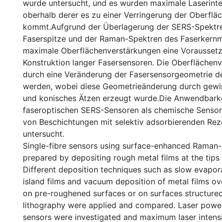
wurde untersucht, und es wurden maximale Laserinte
oberhalb derer es zu einer Verringerung der Oberflä
kommt.Aufgrund der Überlagerung der SERS-Spektr
Faserspitze und der Raman-Spektren des Faserkernma
maximale Oberflächenverstärkungen eine Voraussetz
Konstruktion langer Fasersensoren. Die Oberflächen
durch eine Veränderung der Fasersensorgeometrie de
werden, wobei diese Geometrieänderung durch gewin
und konisches Ätzen erzeugt wurde.Die Anwendbarke
faseroptischen SERS-Sensoren als chemische Senso
von Beschichtungen mit selektiv adsorbierenden Re
untersucht.
Single-fibre sensors using surface-enhanced Raman-
prepared by depositing rough metal films at the tips o
Different deposition techniques such as slow evapor
island films and vacuum deposition of metal films ov
on pre-roughened surfaces or on surfaces structure
lithography were applied and compared. Laser powe
sensors were investigated and maximum laser intens