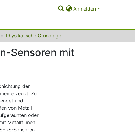
Anmelden
Physikalische Grundlagen von chemischen Raman-Sensoren mit Schwerpunkt auf faseroptischen SERS-Sonden
n-Sensoren mit
chichtung der
lmen erzeugt. Zu
wendet und
en von Metall-
ufgerauhten oder
it Metallfilmen.
t SERS-Sensoren