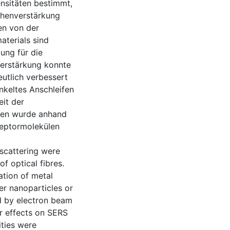
nsitäten bestimmt,
chenverstärkung
en von der
terials sind
ung für die
verstärkung konnte
utlich verbessert
keltes Anschleifen
it der
ren wurde anhand
zeptormolekülen
scattering were
f optical fibres.
ation of metal
er nanoparticles or
d by electron beam
r effects on SERS
ities were