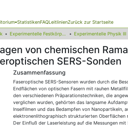
itorium
Statistiken
FAQ
Leitlinien
Zurück zur Startseite
ik
Experimentelle Festkörperphysik
Experimentelle Physik III
dlagen von chemischen Rama
seroptischen SERS-Sonden
Zusammenfassung
Faseroptische SERS-Sensoren wurden durch die Bes
Endflächen von optischen Fasern mit rauhen Metallfi
den verschiedenen Präparationstechniken, die ange
verglichen wurden, gehörten das langsame Aufdampf
Inselfilmen und das Bedampfen von Nanopartikeln, a
elektronenlithographisch strukturierten Oberflächen m
Der Einfluß der Laserleistung auf die Messungen mi