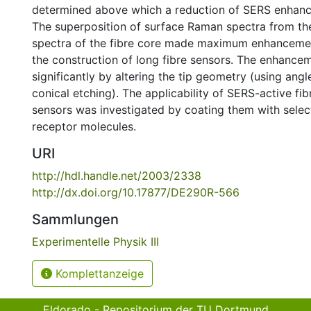
determined above which a reduction of SERS enhance
The superposition of surface Raman spectra from th
spectra of the fibre core made maximum enhancemen
the construction of long fibre sensors. The enhanc
significantly by altering the tip geometry (using ang
conical etching). The applicability of SERS-active fib
sensors was investigated by coating them with selec
receptor molecules.
URI
http://hdl.handle.net/2003/2338
http://dx.doi.org/10.17877/DE290R-566
Sammlungen
Experimentelle Physik III
Komplettanzeige
Eldorado - Repositorium der TU Dortmund