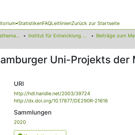
itorium
Statistiken
FAQ
Leitlinien
Zurück zur Startseite
01 Fakultät für Mathematik
Institut für Entwicklung und Erforschung des Mathematikunterrichts
Hamburger Uni-Projekts der
URI
http://hdl.handle.net/2003/39724
http://dx.doi.org/10.17877/DE290R-21616
Sammlungen
2020