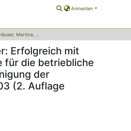
Anmelden
Morschhäuser, Martina, Peter Ochs, Achim Huber: Erfolgreich mit älteren Arbeitnehmern - Strategien und Beispiele für die betriebliche Praxis (Hrsg: Bertelsmann Stiftung, Bundesvereinigung der Deutschen Arbeitgeberverbände). Gütersloh 2003 (2. Auflage 2005), ISBN: 3-89204-738-3, 10,00 EUR
: Erfolgreich mit
 für die betriebliche
inigung der
3 (2. Auflage