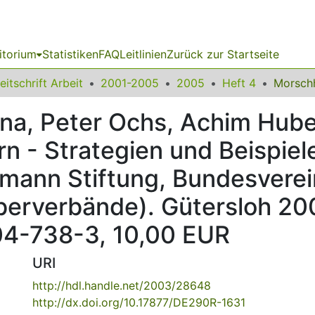
itorium
Statistiken
FAQ
Leitlinien
Zurück zur Startseite
eitschrift Arbeit
2001-2005
2005
Heft 4
na, Peter Ochs, Achim Huber
n - Strategien und Beispiele
smann Stiftung, Bundesvere
erverbände). Gütersloh 200
04-738-3, 10,00 EUR
URI
http://hdl.handle.net/2003/28648
http://dx.doi.org/10.17877/DE290R-1631